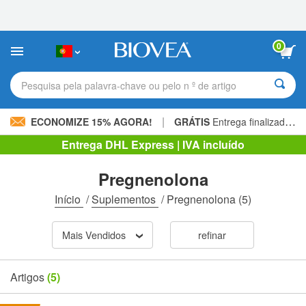
Observação:
este
site
inclui
0
um
sistema
de
Pesquisa pela palavra-chave ou pelo n º de artigo
acessibilidade.
|
ECONOMIZE 15% AGORA!
GRÁTIS
Entrega finalizada 60,00 € »
Entrega DHL Express | IVA incluído
Pregnenolona
Início
/
Suplementos
/
Pregnenolona
(5)
Mais Vendidos
refinar
Artigos
(5)