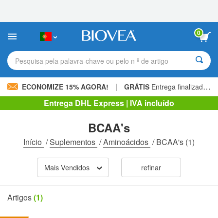
Observação:
este
site
inclui
0
um
sistema
de
Pesquisa pela palavra-chave ou pelo n º de artigo
acessibilidade.
|
ECONOMIZE 15% AGORA!
GRÁTIS
Entrega finalizada 60,00 € »
Entrega DHL Express | IVA incluído
BCAA's
Início
/
Suplementos
/
Aminoácidos
/
BCAA's
(1)
Mais Vendidos
refinar
Artigos
(1)