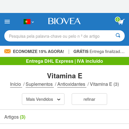
Observação:
este
site
inclui
0
um
sistema
de
Pesquisa pela palavra-chave ou pelo n º de artigo
acessibilidade.
|
ECONOMIZE 15% AGORA!
GRÁTIS
Entrega finalizada 60,00 € »
Entrega DHL Express | IVA incluído
Vitamina E
Início
/
Suplementos
/
Antioxidantes
/
Vitamina E
(3)
Mais Vendidos
refinar
Artigos
(3)