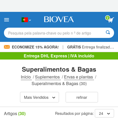
Observação:
este
site
inclui
0
um
sistema
de
Pesquisa pela palavra-chave ou pelo n º de artigo
acessibilidade.
|
ECONOMIZE 15% AGORA!
GRÁTIS
Entrega finalizada 60,00 € »
Entrega DHL Express | IVA incluído
Superalimentos & Bagas
Início
/
Suplementos
/
Ervas e plantas
/
Superalimentos & Bagas
(30)
Mais Vendidos
refinar
Artigos
(30)
Resultados por página:
24