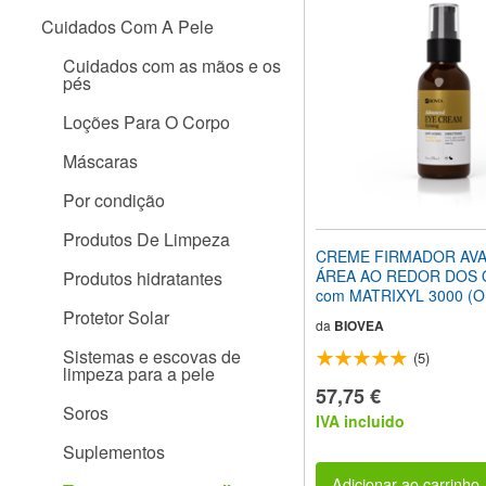
site
Cuidados Com A Pele
para
pessoas
Cuidados com as mãos e os
com
pés
deficiências
visuais
Loções Para O Corpo
que
usam
Máscaras
um
leitor
Por condição
de
tela;
Produtos De Limpeza
Pressione
CREME FIRMADOR AV
Control-
ÁREA AO REDOR DOS
Produtos hidratantes
F10
com MATRIXYL 3000 (Or
para
30ml
Protetor Solar
abrir
da
BIOVEA
um
Sistemas e escovas de
(5)
menu
limpeza para a pele
de
57,75 €
acessibilidade.
Soros
IVA incluido
Suplementos
Adicionar ao carrinho