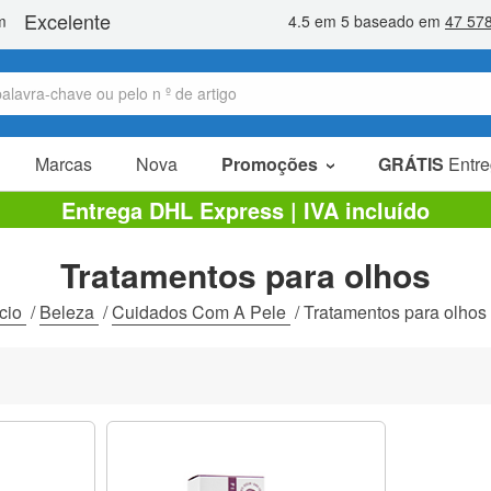
Marcas
Nova
Promoções
GRÁTIS
Entre
Artigos em promoção
Entrega DHL Express | IVA incluído
Pacotes promocionais
Tratamentos para olhos
Liquidaçao
ício
/
Beleza
/
Cuidados Com A Pele
/
Tratamentos para olhos