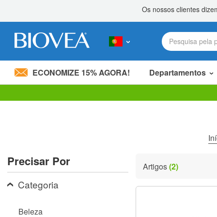
ECONOMIZE 15% AGORA!
Departamentos
Divida 20,00 €
com um amigo! »
Observação:
este
site
inclui
um
In
sistema
de
Precisar Por
acessibilidade.
Artigos
(2)
Pressione
Control-
Categoria
F11
para
ajustar
Beleza
o