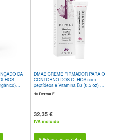
ANÇADO DA
DMAE CREME FIRMADOR PARA O
 OLHOS
CONTORNO DOS OLHOS com
gânico)
peptídeos e Vitamina B3 (0.5 oz) 14
g
da
Derma E
32,35 €
IVA incluido
Adicionar ao carrinho