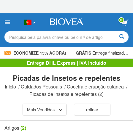
Observação:
este
site
inclui
0
um
sistema
de
Pesquisa pela palavra-chave ou pelo n º de artigo
acessibilidade.
|
ECONOMIZE 15% AGORA!
GRÁTIS
Entrega finalizada 60,00 € »
Entrega DHL Express | IVA incluído
Picadas de Insetos e repelentes
Início
/
Cuidados Pessoais
/
Coceira e erupção cutânea
/
Picadas de Insetos e repelentes
(2)
Mais Vendidos
refinar
Artigos
(2)