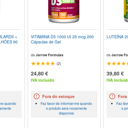
ARDII +
VITAMINA D3 1000 UI 25 mcg 200
LUTEÍNA 20
LHÕES 90
Cápsulas de Gel
da
Jarrow Formulas
da
Jarrow Fo
(2)
24,80 €
39,80 €
IVA incluido
IVA incluid
Fora do estoque
Fora
-me quando
Faz favor de informar-me quando
Faz fav
vamente
o produto sera novamente
o p
disponíve