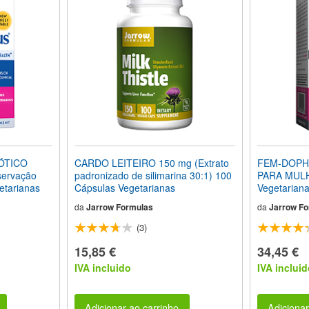
ÓTICO
CARDO LEITEIRO 150 mg (Extrato
FEM-DOPH
ervação
padronizado de silimarina 30:1) 100
PARA MULH
etarianas
Cápsulas Vegetarianas
Vegetarian
da
Jarrow Formulas
da
Jarrow Fo
(3)
15,85 €
34,45 €
IVA incluido
IVA incluid
Adicionar ao carrinho
Adicionar