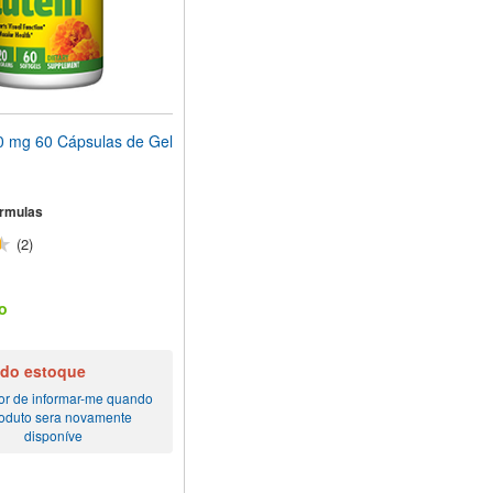
 mg 60 Cápsulas de Gel
rmulas
(2)
o
 do estoque
or de informar-me quando
roduto sera novamente
disponíve