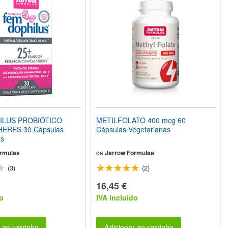
ILUS PROBIÓTICO
METILFOLATO 400 mcg 60
ERES 30 Cápsulas
Cápsulas Vegetarianas
as
rmulas
da
Jarrow Formulas
(3)
(2)
16,45 €
o
IVA incluido
 ao carrinho
Adicionar ao carrinho