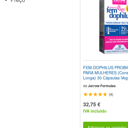
site
para
pessoas
com
deficiências
visuais
que
usam
um
leitor
de
tela;
Pressione
FEM-DOPHILUS PROBI
Control-
PARA MULHERES (Cons
F10
Longa) 30 Cápsulas Veg
para
abrir
da
Jarrow Formulas
um
(4)
menu
de
32,75 €
acessibilidade.
IVA incluido
Adicionar ao carrinho