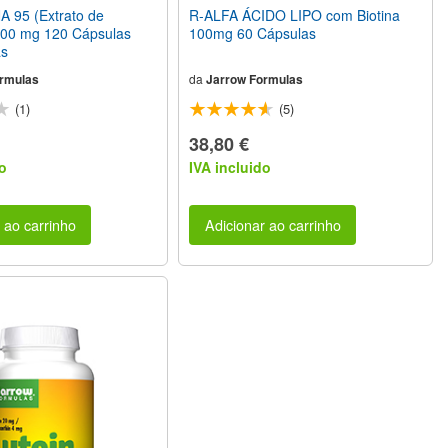
95 (Extrato de
R-ALFA ÁCIDO LIPO com Biotina
00 mg 120 Cápsulas
100mg 60 Cápsulas
as
rmulas
da
Jarrow Formulas
(1)
(5)
38,80 €
o
IVA incluido
 ao carrinho
Adicionar ao carrinho