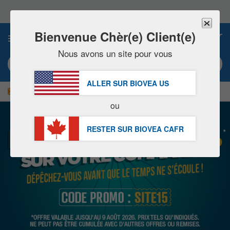
Veuillez
noter
:
Ce
Bienvenue Chèr(e) Client(e)
0
site
Web
Nous avons un site pour vous
comprend
Mot clé ou numéro d’article
un
système
ALLER SUR BIOVEA
US
d'accessibilité.
|
ÉCONOMISEZ 15% MAINTENANT !
LIVRAISON GRATUITE
ou
RESTER SUR BIOVEA
CAFR