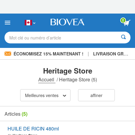
Veuillez
noter
:
Ce
0
site
Web
comprend
Mot clé ou numéro d’article
un
système
d'accessibilité.
|
ÉCONOMISEZ 15% MAINTENANT !
LIVRAISON GRATUITE
Heritage Store
Accueil
/
Heritage Store
(5)
Meilleures ventes
affiner
Articles
(5)
HUILE DE RICIN 480ml