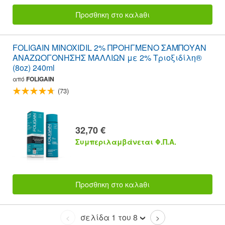
Προσθnκη στο καλaθι
FOLIGAIN MINOXIDIL 2% ΠΡΟΗΓΜΕΝΟ ΣΑΜΠΟΥΑΝ
ΑΝΑΖΩΟΓΟΝΗΣΗΣ ΜΑΛΛΙΩΝ με 2% Τριοξιδίλη®
(8oz) 240ml
από
FOLIGAIN
(73)
32,70 €
Συμπεριλαμβάνεται Φ.Π.Α.
Προσθnκη στο καλaθι
σελίδα 1 του 8
<
>