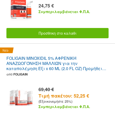
24,75 €
Συμπεριλαμβάνεται Φ.Π.Α.
Προσθnκη στο καλaθι
Νέο
FOLIGAIN MINOXIDIL 5% ΑΦΡΕΝΙΚΉ
ΑΝΑΖΩΟΓΌΝΗΣΗ ΜΑΛΛΙΏΝ για την
καταπολέμηση Έξι x 60 ML (2.0 FL OZ) Προμήθεια
φιάλης 6 ετών
από
FOLIGAIN
69,40 €
Τιμή πακέτου: 52,25 €
(Εξοικονομήστε 25%)
Συμπεριλαμβάνεται Φ.Π.Α.