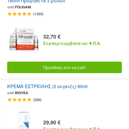
180ml Προμήθεια 3 μηνών
από
FOLIGAIN
(1369)
32,70 €
Συμπεριλαμβάνεται Φ.Π.Α.
Προσθnκη στο καλaθι
ΚΡΕΜΑ ΕΣΤΡΙΟΛΗΣ (2 ουγκιές) 60ml
από
BIOVEA
(289)
29,90 €
Συμπεριλαμβάνεται Φ.Π.Α.