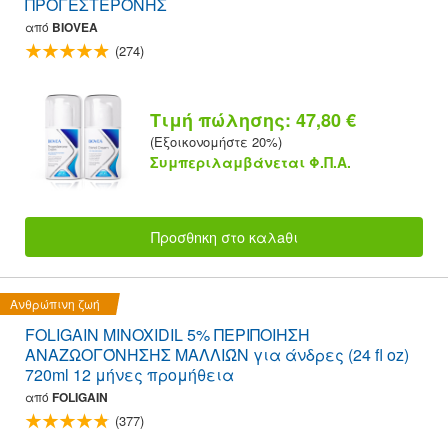
ΠΡΟΓΕΣΤΕΡΌΝΗΣ
από
BIOVEA
(274)
Τιμή πώλησης: 47,80 €
(Εξοικονομήστε 20%)
Συμπεριλαμβάνεται Φ.Π.Α.
Προσθnκη στο καλaθι
Ανθρώπινη ζωή
FOLIGAIN MINOXIDIL 5% ΠΕΡΙΠΟΙΗΣΗ
ΑΝΑΖΩΟΓΌΝΗΣΗΣ ΜΑΛΛΙΏΝ για άνδρες (24 fl oz)
720ml 12 μήνες προμήθεια
από
FOLIGAIN
(377)