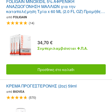
FOLIGAIN MINOXIDIL 5% ΑΦΡΕΝΙΚΉ
ΑΝΑΖΩΟΓΌΝΗΣΗ ΜΑΛΛΙΏΝ για την
καταπολέμηση Τρία x 60 ML (2.0 FL OZ) Προμήθεια
φιάλης 3 ετών
από
FOLIGAIN
(14)
34,70 €
Συμπεριλαμβάνεται Φ.Π.Α.
Προσθnκη στο καλaθι
ΚΡΕΜΑ ΠΡΟΓΕΣΤΕΡΟΝΗΣ (2oz) 59ml
από
BIOVEA
(570)