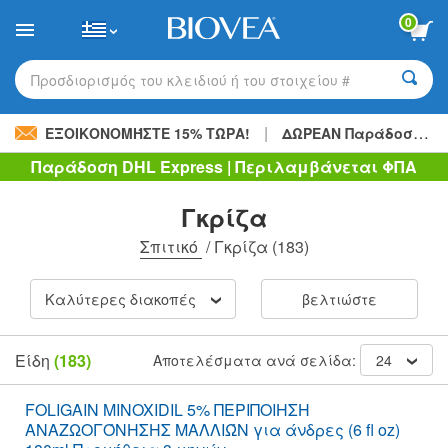
Please
0
note:
This
website
includes
Προσδιορισμός του κλειδιού ή του στοιχείου #
an
accessibility
|
system.
ΕΞΟΙΚΟΝΟΜΉΣΤΕ 15% ΤΏΡΑ!
ΔΩΡΕΑΝ Παράδοση
48,
Παράδοση DHL Express | Περιλαμβάνεται ΦΠΑ
Γκρίζα
Σπιτικό
/
Γκρίζα
(183)
Καλύτερες διακοπές
βελτιώστε
Είδη
(183)
Αποτελέσματα ανά σελίδα:
24
FOLIGAIN MINOXIDIL 5% ΠΕΡΙΠΟΙΗΣΗ
ΑΝΑΖΩΟΓΌΝΗΣΗΣ ΜΑΛΛΙΏΝ για άνδρες (6 fl oz)