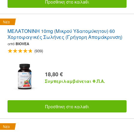
Προσθnκη στο καλaθι
Νέο
ΜΕΛΑΤΟΝΙΝΗ 10mg (Μικρού Υδατομύκητου) 60
Χορτοφαγικές Σωλήνες (Γρήγορη Απομάκρυνση)
από
BIOVEA
(939)
18,80 €
Συμπεριλαμβάνεται Φ.Π.Α.
Προσθnκη στο καλaθι
Νέο