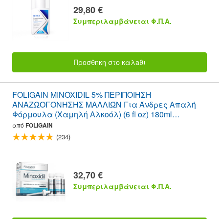
29,80 €
Συμπεριλαμβάνεται Φ.Π.Α.
Προσθnκη στο καλaθι
FOLIGAIN MINOXIDIL 5% ΠΕΡΙΠΟΙΗΣΗ
ΑΝΑΖΩΟΓΌΝΗΣΗΣ ΜΑΛΛΙΏΝ Για Άνδρες Απαλή
Φόρμουλα (Χαμηλή Αλκοόλ) (6 fl oz) 180ml
Προμήθεια για 3 Μήνες
από
FOLIGAIN
(234)
32,70 €
Συμπεριλαμβάνεται Φ.Π.Α.