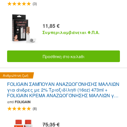
(3)
11,85 €
Συμπεριλαμβάνεται Φ.Π.Α.
Προσθnκη στο καλaθι
Ανθρώπινη ζωή
FOLIGAIN ΣΑΜΠΟΥΑΝ ΑΝΑΖΩΟΓΌΝΗΣΗΣ ΜΑΛΛΙΏΝ
για άνδρες με 2% Τριοξιδίλη® (16oz) 473ml +
FOLIGAIN ΚΡΕΜΑ ΑΝΑΖΩΟΓΌΝΗΣΗΣ ΜΑΛΛΙΏΝ για
άνδρες με 2% Trioxidil® (16oz) 473ml ΠΑΚΈΤΟ
από
FOLIGAIN
ΑΞΊΑΣ
(8)
75,35 €