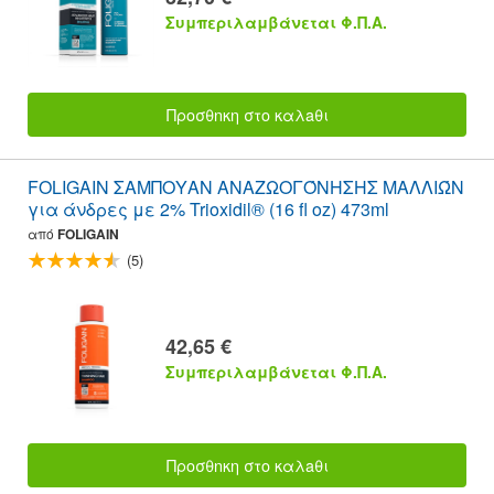
Συμπεριλαμβάνεται Φ.Π.Α.
Προσθnκη στο καλaθι
FOLIGAIN ΣΑΜΠΟΥΑΝ ΑΝΑΖΩΟΓΌΝΗΣΗΣ ΜΑΛΛΙΏΝ
για άνδρες με 2% Trioxidil® (16 fl oz) 473ml
από
FOLIGAIN
(5)
42,65 €
Συμπεριλαμβάνεται Φ.Π.Α.
Προσθnκη στο καλaθι