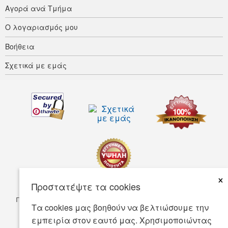
Αγορά ανά Τμήμα
Ο λογαριασμός μου
Βοήθεια
Σχετικά με εμάς
×
Προστατέψτε τα cookies
Προσαρμοστικότητα
Οροι ΧρΗσης
Πολιτική απορρήτου
Τα cookies μας βοηθούν να βελτιώσουμε την
Πολιτική Ασφάλειας
εμπειρία στον εαυτό μας. Χρησιμοποιώντας