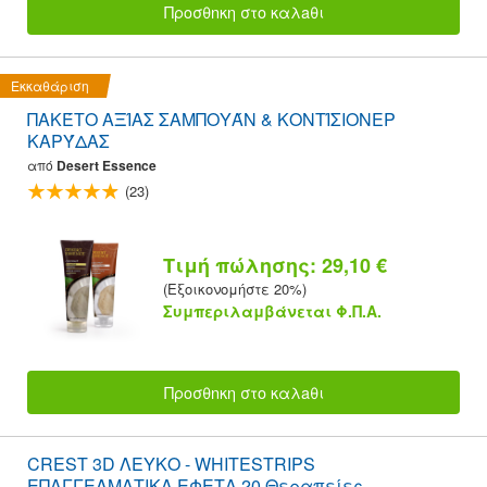
Προσθnκη στο καλaθι
Εκκαθάριση
ΠΑΚΈΤΟ ΑΞΊΑΣ ΣΑΜΠΟΥΆΝ & ΚΟΝΤΊΣΙΟΝΕΡ
ΚΑΡΎΔΑΣ
από
Desert Essence
(23)
Τιμή πώλησης: 29,10 €
(Εξοικονομήστε 20%)
Συμπεριλαμβάνεται Φ.Π.Α.
Προσθnκη στο καλaθι
CREST 3D ΛΕΥΚΟ - WHITESTRIPS
ΕΠΑΓΓΕΛΜΑΤΙΚΑ ΕΦΕΤΑ 20 Θεραπείες