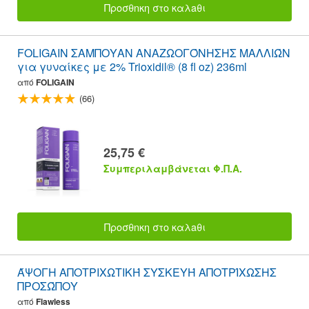
Προσθnκη στο καλaθι
FOLIGAIN ΣΑΜΠΟΥΑΝ ΑΝΑΖΩΟΓΌΝΗΣΗΣ ΜΑΛΛΙΏΝ
για γυναίκες με 2% Trioxidil® (8 fl oz) 236ml
από
FOLIGAIN
(66)
25,75 €
Συμπεριλαμβάνεται Φ.Π.Α.
Προσθnκη στο καλaθι
ΆΨΟΓΗ ΑΠΟΤΡΙΧΩΤΙΚΉ ΣΥΣΚΕΥΉ ΑΠΟΤΡΊΧΩΣΗΣ
ΠΡΟΣΏΠΟΥ
από
Flawless