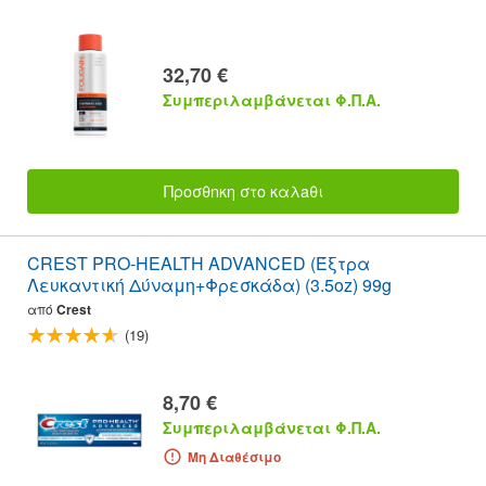
32,70 €
Συμπεριλαμβάνεται Φ.Π.Α.
Προσθnκη στο καλaθι
CREST PRO-HEALTH ADVANCED (Έξτρα
Λευκαντική Δύναμη+Φρεσκάδα) (3.5oz) 99g
από
Crest
(19)
8,70 €
Συμπεριλαμβάνεται Φ.Π.Α.
Μη Διαθέσιμο