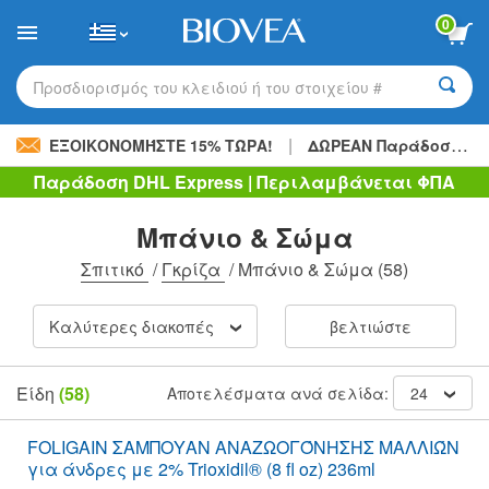
Please
0
note:
This
website
includes
Προσδιορισμός του κλειδιού ή του στοιχείου #
an
accessibility
|
system.
ΕΞΟΙΚΟΝΟΜΉΣΤΕ 15% ΤΏΡΑ!
ΔΩΡΕΑΝ Παράδοση
48,
Παράδοση DHL Express | Περιλαμβάνεται ΦΠΑ
Μπάνιο & Σώμα
Σπιτικό
/
Γκρίζα
/
Μπάνιο & Σώμα
(58)
Καλύτερες διακοπές
βελτιώστε
Είδη
(58)
Αποτελέσματα ανά σελίδα:
24
FOLIGAIN ΣΑΜΠΟΥΑΝ ΑΝΑΖΩΟΓΌΝΗΣΗΣ ΜΑΛΛΙΏΝ
για άνδρες με 2% Trioxidil® (8 fl oz) 236ml