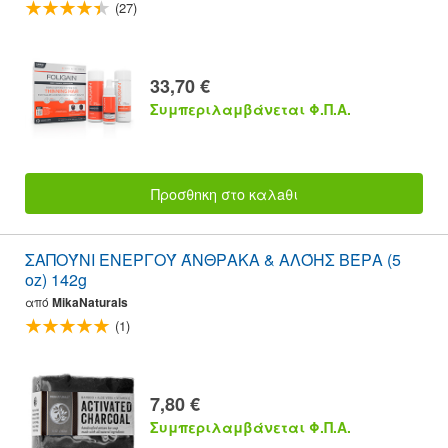
(27)
33,70 €
Συμπεριλαμβάνεται Φ.Π.Α.
Προσθnκη στο καλaθι
ΣΑΠΟΎΝΙ ΕΝΕΡΓΟΎ ΆΝΘΡΑΚΑ & ΑΛΌΗΣ ΒΈΡΑ (5
oz) 142g
από
MikaNaturals
(1)
7,80 €
Συμπεριλαμβάνεται Φ.Π.Α.