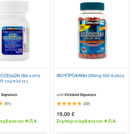
ΟΞΕΙΔΩΝ (Μέγιστη
ΙΒΟΥΠΡΟΦΑΝΗ 200mg 500 δισκία
25 ταμπλέτες
 Signature
από
Kirkland Signature
(51)
(30)
19,00 €
μβάνεται Φ.Π.Α.
Συμπεριλαμβάνεται Φ.Π.Α.