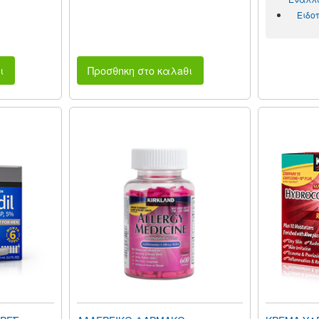
Ειδο
ι
Προσθnκη στο καλaθι