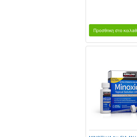
Προσθnκη στο καλaθ