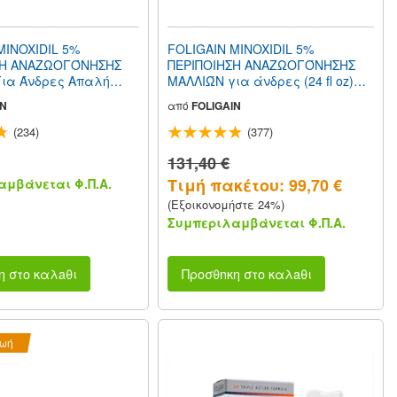
MINOXIDIL 5%
FOLIGAIN MINOXIDIL 5%
ΣΗ ΑΝΑΖΩΟΓΌΝΗΣΗΣ
ΠΕΡΙΠΟΙΗΣΗ ΑΝΑΖΩΟΓΌΝΗΣΗΣ
ια Άνδρες Απαλή
ΜΑΛΛΙΏΝ για άνδρες (24 fl oz)
(Χαμηλή Αλκοόλ) (6 fl
720ml 12 μήνες προμήθεια
IN
από
FOLIGAIN
Προμήθεια για 3
(234)
(377)
131,40 €
Τιμή πακέτου: 99,70 €
μβάνεται Φ.Π.Α.
(Εξοικονομήστε 24%)
Συμπεριλαμβάνεται Φ.Π.Α.
η στο καλaθι
Προσθnκη στο καλaθι
ζωή