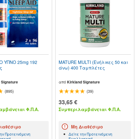
Ο ΥΠΝΟ 25mg 192
MATURE MULTI (Ενήλικες 50 και
ς
άνω) 400 Ταμπλέτες
 Signature
από
Kirkland Signature
(895)
(39)
33,65 €
μβάνεται Φ.Π.Α.
Συμπεριλαμβάνεται Φ.Π.Α.
ιαθέσιμο
Μη Διαθέσιμο
την Προτεινόμενη
Δείτε την Προτεινόμενη
κτική
Εναλλακτική