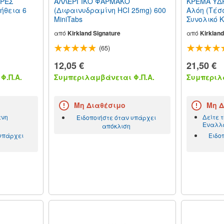
ΔΡΕΣ
ΑΛΛΕΡΓΙΚΟ ΦΑΡΜΑΚΟ
ΚΡΕΜΑ ΥΔ
μήθεια 6
(Διφαινυδραμίνη HCI 25mg) 600
Αλόη (Τέσ
MiniTabs
Συνολικό 
(226,8g)
από
Kirkland Signature
από
Kirkland
(65)
12,05 €
21,50 €
Φ.Π.Α.
Συμπεριλαμβάνεται Φ.Π.Α.
Συμπεριλα
Μη Διαθέσιμο
Μη Δ
ενη
Δείτε 
Ειδοποιήστε όταν υπάρχει
Εναλλα
απόκλιση
 υπάρχει
Ειδο