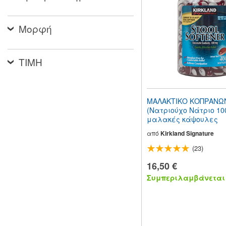
people
with
visual
Μορφή
disabilities
who
are
using
ΤΙΜΗ
a
screen
reader;
Press
ΜΑΛΑΚΤΙΚΟ ΚΟΠΡΑΝΩ
Control-
(Νατριούχο Νάτριο 10
F10
μαλακές κάψουλες
to
open
από
Kirkland Signature
an
(23)
accessibility
menu.
16,50 €
Συμπεριλαμβάνεται 