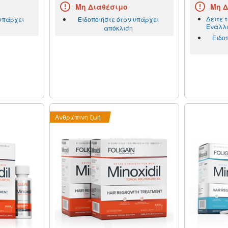
Μη Διαθέσιμο
Μη Δ
Δείτε 
 υπάρχει
Ειδοποιήστε όταν υπάρχει
Εναλλα
απόκλιση
Ειδο
Ανθρώπινη ζωή