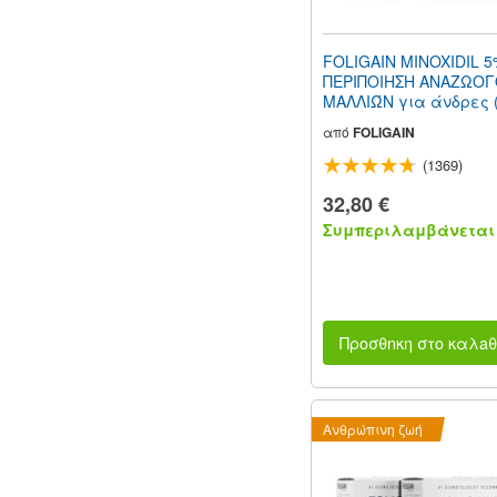
FOLIGAIN MINOXIDIL 
ΠΕΡΙΠΟΙΗΣΗ ΑΝΑΖΩΟ
ΜΑΛΛΙΏΝ για άνδρες (6
180ml Προμήθεια 3 μ
από
FOLIGAIN
(1369)
32,80 €
Συμπεριλαμβάνεται 
Προσθnκη στο καλaθ
Ανθρώπινη ζωή