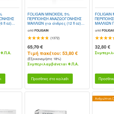
5%
FOLIGAIN MINOXIDIL 5%
FOLIGAIN 
ΓΌΝΗΣΗΣ
ΠΕΡΙΠΟΙΗΣΗ ΑΝΑΖΩΟΓΌΝΗΣΗΣ
ΠΕΡΙΠΟΙΗ
 fl oz)
ΜΑΛΛΙΏΝ για άνδρες (12 fl oz)
ΜΑΛΛΙΏΝ Γ
ηνών
360ml Προμήθεια 6 μηνών
Φόρμουλα 
από
FOLIGAIN
από
FOLIGA
oz) 180ml 
Μήνες
(1372)
65,70 €
32,80 €
Τιμή πακέτου: 53,80 €
Φ.Π.Α.
Συμπεριλα
(Εξοικονομήστε 18%)
Συμπεριλαμβάνεται Φ.Π.Α.
ι
Προσθnκη στο καλaθι
Προσθnκ
Ανθρώπινη 