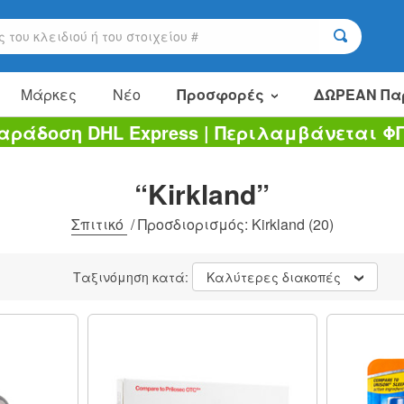
Μάρκες
Νέο
Προσφορές
ΔΩΡΕΑΝ Πα
αράδοση DHL Express | Περιλαμβάνεται Φ
Είδη πώλησης
Πακέτα αξίας
“Kirkland”
Εκκαθάριση
Σπιτικό
/
Προσδιορισμός: Kirkland
(20)
Ταξινόμηση κατά:
Καλύτερες διακοπές