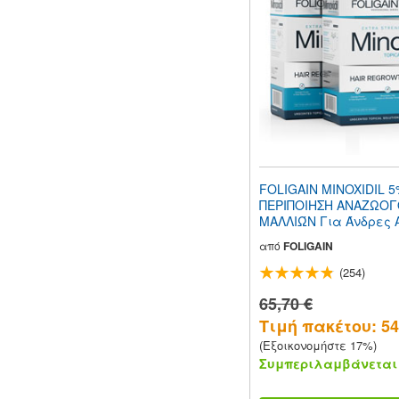
FOLIGAIN MINOXIDIL 
ΠΕΡΙΠΟΙΗΣΗ ΑΝΑΖΩΟ
ΜΑΛΛΙΏΝ Για Άνδρες
Φόρμουλα (Χαμηλή Αλ
από
FOLIGAIN
fl oz) 360ml Παροχή 6
(254)
65,70 €
Τιμή πακέτου: 54
(Εξοικονομήστε 17%)
Συμπεριλαμβάνεται 