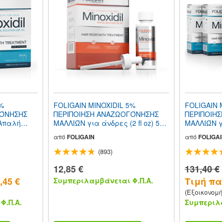
5%
FOLIGAIN MINOXIDIL 5%
FOLIGAIN 
ΓΌΝΗΣΗΣ
ΠΕΡΙΠΟΙΗΣΗ ΑΝΑΖΩΟΓΌΝΗΣΗΣ
ΠΕΡΙΠΟΙΗ
 Απαλή
ΜΑΛΛΙΏΝ για άνδρες (2 fl oz) 59
ΜΑΛΛΙΏΝ γ
κοόλ) (12
ml Προμήθεια για 1 μήνα
φόρμουλα 
από
FOLIGAIN
από
FOLIGA
 Μηνών
fl oz) 720
(893)
12,85 €
131,40 €
,45 €
Τιμή πακ
Συμπεριλαμβάνεται Φ.Π.Α.
(Εξοικονομ
Φ.Π.Α.
Συμπεριλα