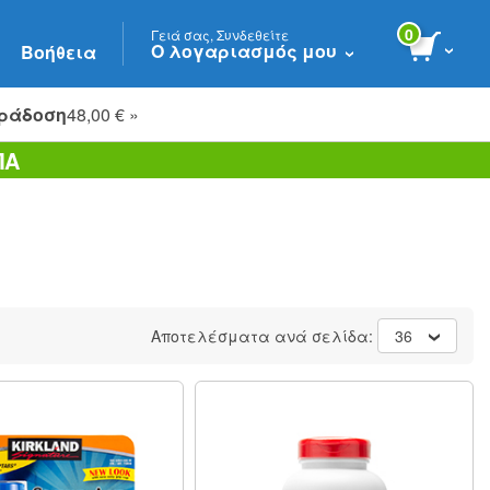
0
Γειά σας, Συνδεθείτε
Ο λογαριασμός μου
Βοήθεια
ράδοση
48,00 € »
ΠΑ
Αποτελέσματα ανά σελίδα:
36