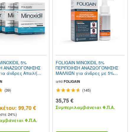
MINOXIDIL 5%
FOLIGAIN MINOXIDIL 5%
ΣΗ ΑΝΑΖΩΟΓΌΝΗΣΗΣ
ΠΕΡΙΠΟΙΗΣΗ ΑΝΑΖΩΟΓΌΝΗΣΗΣ
ια άνδρες Απαλή
ΜΑΛΛΙΏΝ για άνδρες με 5%
(Χαμηλή Αλκοόλ) (24
Trioxidil® (2oz) 59ml Προμήθεια
IN
από
FOLIGAIN
ml 12 Μήνες Προμήθεια
για 1 μήνα
(39)
(145)
35,75 €
έτου: 99,70 €
Συμπεριλαμβάνεται Φ.Π.Α.
ήστε 24%)
μβάνεται Φ.Π.Α.