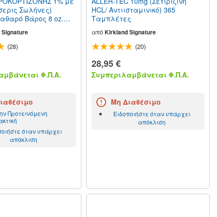
ΡΟΚΟΡΤΙΖΟΝΗΣ 1% με
ALLER-TEC 10mg (Σετιριζίνη
σερις Σωλήνες)
HCL/ Αντιισταμινικό) 365
Καθαρό Βάρος 8 oz.
Ταμπλέτες
 Signature
από
Kirkland Signature
(28)
(20)
28,95 €
μβάνεται Φ.Π.Α.
Συμπεριλαμβάνεται Φ.Π.Α.
ιαθέσιμο
Μη Διαθέσιμο
την Προτεινόμενη
Ειδοποιήστε όταν υπάρχει
κτική
απόκλιση
ποιήστε όταν υπάρχει
απόκλιση