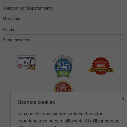
Comprar por Departamento
Mi cuenta
Ayuda
Sobre nosotros
×
Usamos cookies
Las cookies nos ayudan a ofrecer la mejor
Accesibilidad
Condiciones de uso
Política de privacidad
experiencia en nuestro sitio web. Al utilizar nuestro
Política de seguridad