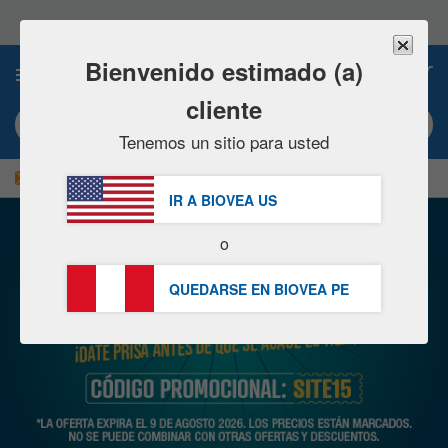
Nota:
este
sitio
web
Bienvenido estimado (a)
0
incluye
un
cliente
sistema
Búsqueda por palabra clave o nº artículo
de
Tenemos un sitio para usted
accesibilidad.
|
¡AHORRE UN 15 % AHORA!
GRATUITA
Entrega S/234.00 »
IR A BIOVEA
US
o
QUEDARSE EN BIOVEA
PE