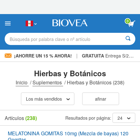
Nota:
este
sitio
web
0
incluye
un
sistema
Búsqueda por palabra clave o nº artículo
de
accesibilidad.
|
¡AHORRE UN 15 % AHORA!
GRATUITA
Entrega S/234.00 »
Hierbas y Botánicos
Inicio
/
Suplementos
/
Hierbas y Botánicos
(238)
Los más vendidos
afinar
Artículos
(238)
Resultados por página:
24
MELATONINA GOMITAS 10mg (Mezcla de bayas) 120
Gomitas