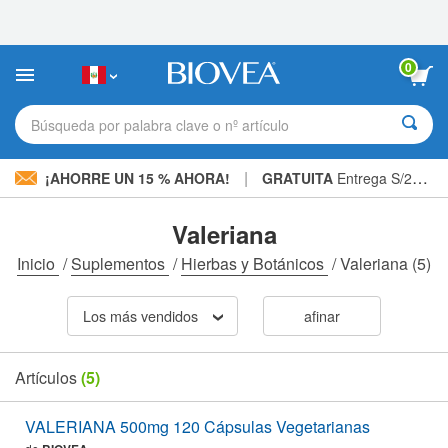
Nota:
este
sitio
web
0
incluye
un
sistema
Búsqueda por palabra clave o nº artículo
de
accesibilidad.
|
¡AHORRE UN 15 % AHORA!
GRATUITA
Entrega S/234.00 »
Valeriana
Inicio
/
Suplementos
/
Hierbas y Botánicos
/
Valeriana
(5)
Los más vendidos
afinar
Artículos
(5)
VALERIANA 500mg 120 Cápsulas Vegetarianas