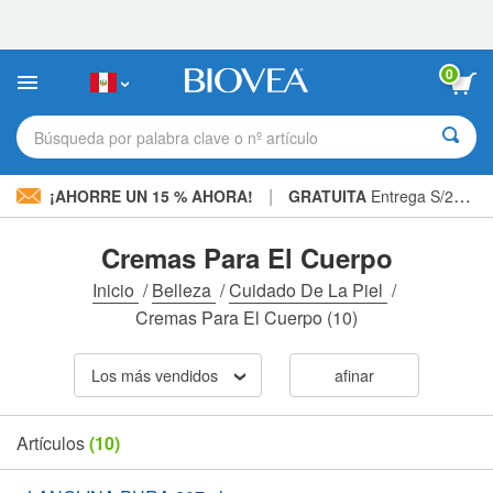
Nota:
este
sitio
web
0
incluye
un
sistema
Búsqueda por palabra clave o nº artículo
de
accesibilidad.
|
¡AHORRE UN 15 % AHORA!
GRATUITA
Entrega S/234.00 »
Cremas Para El Cuerpo
Inicio
/
Belleza
/
Cuidado De La Piel
/
Cremas Para El Cuerpo
(10)
Los más vendidos
afinar
Artículos
(10)