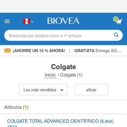
Nota:
este
sitio
web
0
incluye
un
sistema
Búsqueda por palabra clave o nº artículo
de
accesibilidad.
|
¡AHORRE UN 15 % AHORA!
GRATUITA
Entrega S/234.00 »
Colgate
Inicio
/
Colgate
(1)
Los más vendidos
afinar
Artículos
(1)
COLGATE TOTAL ADVANCED DENTÍFRICO (6,4oz)
181g