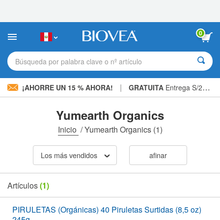
Nota:
este
sitio
web
0
incluye
un
sistema
Búsqueda por palabra clave o nº artículo
de
accesibilidad.
|
¡AHORRE UN 15 % AHORA!
GRATUITA
Entrega S/234.00 »
Yumearth Organics
Inicio
/
Yumearth Organics
(1)
Los más vendidos
afinar
Artículos
(1)
PIRULETAS (Orgánicas) 40 Piruletas Surtidas (8,5 oz)
245g