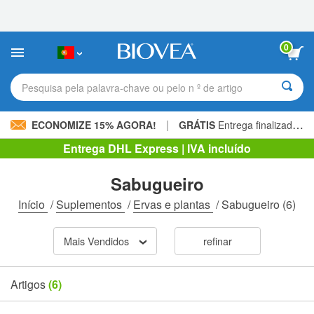
Observação:
este
site
inclui
0
um
sistema
de
Pesquisa pela palavra-chave ou pelo n º de artigo
acessibilidade.
|
ECONOMIZE 15% AGORA!
GRÁTIS
Entrega finalizada 60,00 € »
Entrega DHL Express | IVA incluído
Sabugueiro
Início
/
Suplementos
/
Ervas e plantas
/
Sabugueiro
(6)
Mais Vendidos
refinar
Artigos
(6)