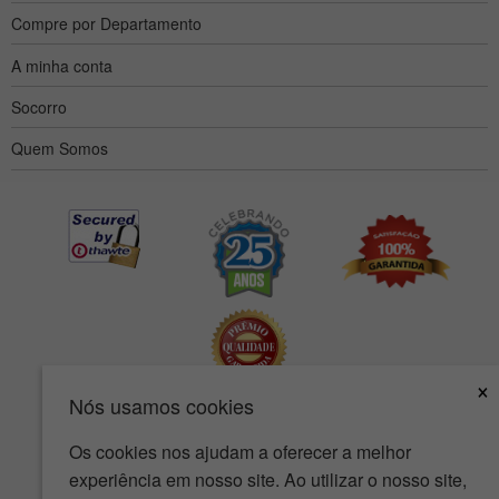
Compre por Departamento
A minha conta
Socorro
Quem Somos
×
Nós usamos cookies
Acessibilidade
Termos de uso
política de Privacidade
Os cookies nos ajudam a oferecer a melhor
experiência em nosso site. Ao utilizar o nosso site,
A política de segurança