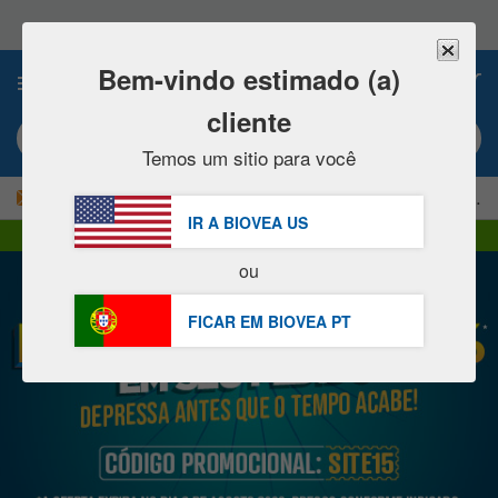
Observação:
este
site
inclui
Bem-vindo estimado (a)
0
um
sistema
cliente
de
Pesquisa pela palavra-chave ou pelo n º de artigo
acessibilidade.
Temos um sitio para você
|
ECONOMIZE 15% AGORA!
GRÁTIS
Entrega finalizada 60,00 € »
IR A BIOVEA
US
Entrega DHL Express | IVA incluído
ou
FICAR EM BIOVEA
PT