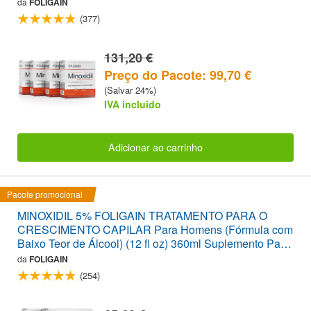
da
FOLIGAIN
(377)
131,20 €
Preço do Pacote: 99,70 €
(Salvar 24%)
IVA incluido
Adicionar ao carrinho
Pacote promocional
MINOXIDIL 5% FOLIGAIN TRATAMENTO PARA O
CRESCIMENTO CAPILAR Para Homens (Fórmula com
Baixo Teor de Álcool) (12 fl oz) 360ml Suplemento Para
6 Meses
da
FOLIGAIN
(254)