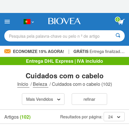
Observação:
este
site
inclui
0
um
sistema
de
Pesquisa pela palavra-chave ou pelo n º de artigo
acessibilidade.
|
ECONOMIZE 15% AGORA!
GRÁTIS
Entrega finalizada 60,00 € »
Entrega DHL Express | IVA incluído
Cuidados com o cabelo
Início
/
Beleza
/
Cuidados com o cabelo
(102)
Mais Vendidos
refinar
Artigos
(102)
Resultados por página:
24