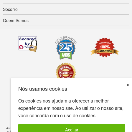
Socorro
Quem Somos
×
Nós usamos cookies
Acessibilidade
Termos de uso
política de Privacidade
Os cookies nos ajudam a oferecer a melhor
experiência em nosso site. Ao utilizar o nosso site,
A política de segurança
você concorda com o uso de cookies.
© Copyright 2001-2026 BIOVEA. Todos os direitos reservados.
As informações fornecidas neste site destina-se ao seu conhecimento geral e não é um
Aceitar
substituto para o médico profissional ou tratamento de condições médicas específicas.