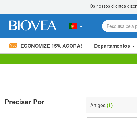
ECONOMIZE 15% AGORA!
Departamentos
Divida 20,00 €
com um amigo! »
Observação:
este
site
inclui
um
sistema
de
Precisar Por
acessibilidade.
Artigos
(1)
Pressione
Control-
F11
para
ajustar
o