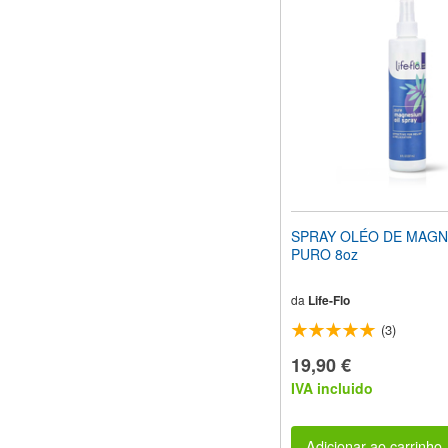
site
para
pessoas
com
deficiências
visuais
que
usam
um
leitor
de
tela;
Pressione
SPRAY OLÉO DE MAGN
Control-
PURO 8oz
F10
para
abrir
da
Life-Flo
um
(3)
menu
de
19,90 €
acessibilidade.
IVA incluido
Adicionar ao carrinho