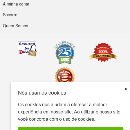
A minha conta
Socorro
Quem Somos
×
Nós usamos cookies
Acessibilidade
Termos de uso
política de Privacidade
Os cookies nos ajudam a oferecer a melhor
experiência em nosso site. Ao utilizar o nosso site,
A política de segurança
você concorda com o uso de cookies.
© Copyright 2001-2026 BIOVEA. Todos os direitos reservados.