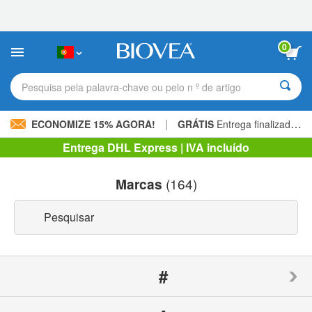
Observação:
este
site
inclui
0
um
sistema
de
Pesquisa pela palavra-chave ou pelo n º de artigo
acessibilidade.
|
ECONOMIZE 15% AGORA!
GRÁTIS
Entrega finalizada 60,00 € »
Entrega DHL Express | IVA incluído
Marcas
(164)
#