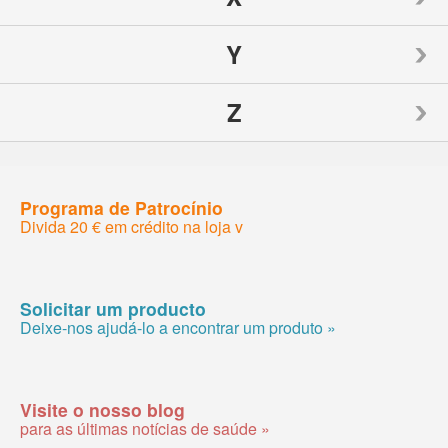
Nutrition Now
Source Naturals
TIGI
Y
Weider
Spry
Toms of Maine
Z
Weleda
Yogi
Sunwarrior
Traditional Medicinals
Wellements
Yumearth Organics
ZAND
Programa de Patrocínio
Swanson
Tylenol
Woodstock
Divida 20 € em crédito na loja v
Zhou
SweetLeaf
Zyrtec
Solicitar um producto
Deixe-nos ajudá-lo a encontrar um produto »
Visite o nosso blog
para as últimas notícias de saúde »